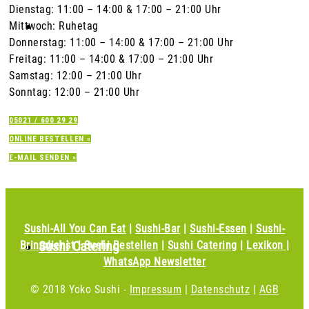
Dienstag: 11:00 – 14:00 & 17:00 – 21:00 Uhr
Jobs & Ausbildung
Mittwoch: Ruhetag
Donnerstag: 11:00 – 14:00 & 17:00 – 21:00 Uhr
Freitag: 11:00 – 14:00 & 17:00 – 21:00 Uhr
Samstag: 12:00 – 21:00 Uhr
Sonntag: 12:00 – 21:00 Uhr
05021 / 600 29 29
Lob & Kritik
ONLINE BESTELLEN »
E-MAIL SENDEN »
Sushi-All You Can Eat
|
Sushi-Bar
|
Sushi-Essen
|
Sushi-
Sushi Catering
Bringdienst
|
Sushi Bestellen
|
Sushi Catering
|
Lexikon
|
WhatsApp Newsletter
© 2018
Yoko Sushi -
Impressum
|
Datenschutz
|
AGB